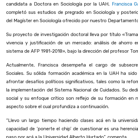
candidata a Doctora en Sociología por la UAH,
Francisca G
completó sus estudios de pregrado en Sociología y poster
del Magíster en Sociología ofrecido por nuestro Departamento
Su proyecto de investigación doctoral lleva por título «Trama
vivencia y justificación de un mercado: análisis de ahorro 
sistema de AFP 1981-2018», bajo la dirección del profesor T
Actualmente, Francisca desempeña el cargo de subsecret
Sociales. Su sólida formación académica en la UAH ha sid
afrontar desafíos políticos significativos, tales como la ref
la implementación del Sistema Nacional de Cuidados. Su dedic
social y su enfoque crítico son reflejo de su formación en n
aspecto sobre el cual profundiza a continuación.
“Llevo un largo tiempo haciendo clases acá en la universi
capacidad de ‘ponerte el chip’ de cuestionar es una herencia
paso por acá a la Universidad Alberto Hurtado”, comenta.