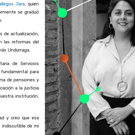
allegos Jara
, quien
iormente se graduó
.
s de actualización,
en las reformas del
omás Undurraga.
aria de Servicios
o fundamental para
orma de pensiones y
ación a la justicia
uestra institución,
dad y creo que esa
 indiscutible de mi