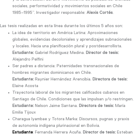
sociales, performatividad y movimientos sociales en Chile
1985–1995”. Investigador responsable:
Alexis Cortés
.
Las tesis realizadas en esta línea durante los últimos 5 años son:
La idea de territorio en América Latina: Aproximaciones
globales, evidencias decoloniales y aprendizajes subnacionales
y locales. Hacia una planificación plural y postdesarrollista.
Estudiante:
Gabriel Rodríguez Medina.
Director de tesis:
Alejandro Pelfini
Ser padres a distancia: Paternidades transnacionales de
hombres migrantes dominicanos en Chile.
Estudiante:
Raynier Hernández Arencibia.
Directora de tesis:
Elaine Acosta
Trayectoria laboral de los migrantes calificados cubanos en
Santiago de Chile. Condiciones que las impulsan y/o restringen.
Estudiante:
Nelson Jaime Santana.
Directora de tesis:
María
Emilia Tijoux
Charagua Iyambae y Totora Marka: Discursos, pugnas y praxis
de autonomía indígena plurinacional en Bolivia.
Estudiante
: Fernanda Herrera Acuña.
Director de tesis:
Esteban