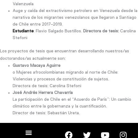
Valenzuela
Auge y caída del extractivismo petrolero en Venezuela desde la
narrativa de los migrantes venezolanos que llegaron a Santiago
de Chile entre 2017–2019.
Estudiante
: Flavio Salgado Bustillos.
Directora de tesis:
Carolina
Stefoni
Los proyectos de tesis que encuentran desarrollando nuestros/as
doctorandos/as actualmente son:
Gustavo Macaya Aguirre
o Mujeres afrocolombianas migrando al norte de Chile:
Violencias y procesos de constitución de sujetos.
Directora de tesis: Carolina Stefoni
José Andrés Herrera Chavarría
La participación de Chile en el “Acuerdo de París”: Un cambio
climático entre la gobernanza y la cuantificación.
Director de tesis: Sebastián Ureta.
F
T
Y
I
Menu