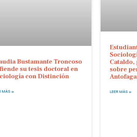
Estudian
Sociologí
audia Bustamante Troncoso
Cataldo,
fiende su tesis doctoral en
sobre pe
ciología con Distinción
Antofaga
R MÁS »
LEER MÁS »