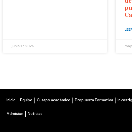
de
pu
Ca
LEE
junio 17, 2026
may
Inicio
Equipo
Cuerpo académico
Propuesta Formativa
Investi
Admisión
Noticias