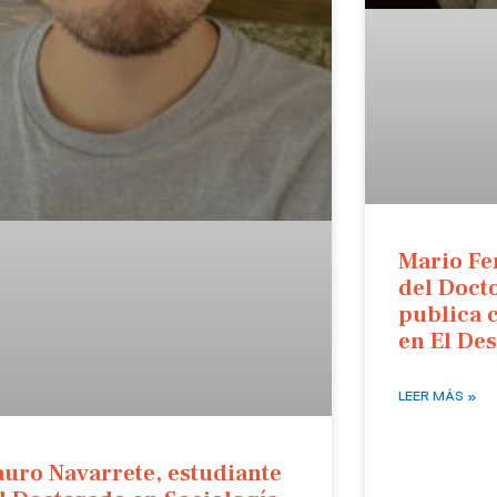
Mario Fe
del Doct
publica 
en El De
LEER MÁS »
uro Navarrete, estudiante