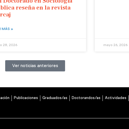
l Doctorado en Sociología
blica reseña en la revista
rcaj
R MÁS »
o 28, 2026
mayo 26, 2026
Ver noticias anteriores
gación
Publicaciones
Graduados/as
Doctorandos/as
Actividades