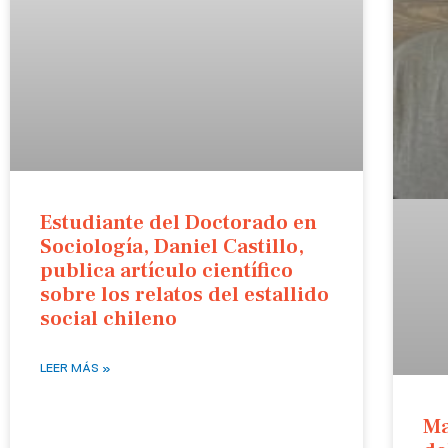
Estudiante del Doctorado en
Sociología, Daniel Castillo,
publica artículo científico
sobre los relatos del estallido
social chileno
LEER MÁS »
Ma