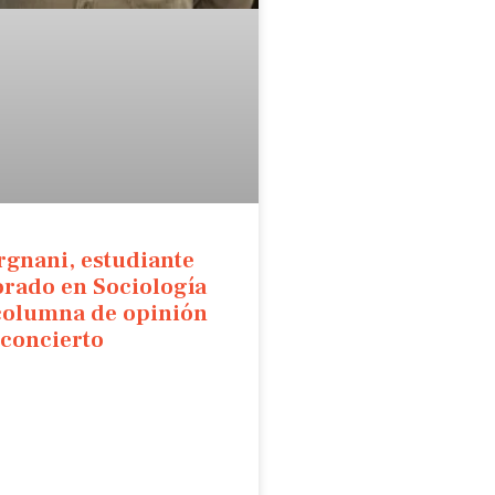
rgnani, estudiante
orado en Sociología
columna de opinión
sconcierto